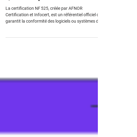
Qu’est-ce que la NF 525 ?
La certification NF 525, créée par AFNOR
Certification et Infocert, est un référentiel officiel qui
garantit la conformité des logiciels ou systèmes de
caisse aux exigences légales