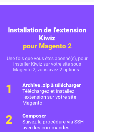
Installation de l'extension
Kiwiz
pour Magento 2
Une fois que vous êtes abonné(e), pour
installer Kiwiz sur votre site sous
Magento 2, vous avez 2 options :
1
Archive .zip à télécharger
Téléchargez et installez
l'extension sur votre site
Magento.
2
Composer
Suivez la procédure via SSH
avec les commandes