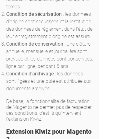
temps.
Condition de sécurisation
: les données
d’origine sont sécurisées et la restitution
des données de règlement dans l'état de
leur enregistrement d'origine est assuré.
Condition de conservation
: une clôture
annuelle, mensuelle et journalière sont
prévues et les données sont conservées,
ligne par ligne, pendant 6 ans.
Condition d’archivage
: les données
sont figées et une date est attribuée aux
documents archivés.
De base, la fonctionnalité de facturation
de Magento ne permet pas de respecter
ces conditions, c'est là qu'intervient
l'extension Kiwiz.
Extension Kiwiz pour Magento