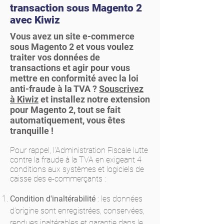
transaction sous Magento 2
avec Kiwiz
Vous avez un site e-commerce
sous Magento 2 et vous voulez
traiter vos données de
transactions et agir pour vous
mettre en conformité avec la loi
anti-fraude à la TVA ?
Souscrivez
à Kiwiz
et installez notre extension
pour Magento 2, tout se fait
automatiquement, vous êtes
tranquille !
Pour rappel, l'Administration Fiscale lutte
contre la fraude à la TVA en exigeant 4
conditions aux systèmes et logiciels de
caisse des e-commerçants :
Condition d'inaltérabilité
: les données
d’origine sont enregistrées, conservées,
rendues inaltérables et garantie dans le